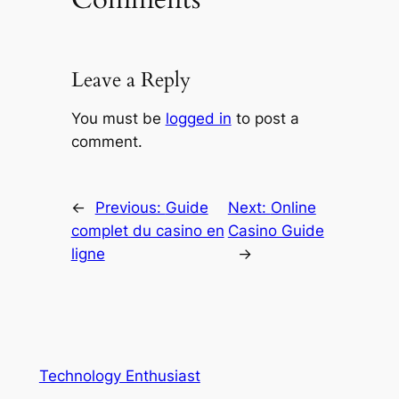
Leave a Reply
You must be
logged in
to post a
comment.
←
Previous:
Guide
Next:
Online
complet du casino en
Casino Guide
ligne
→
Technology Enthusiast