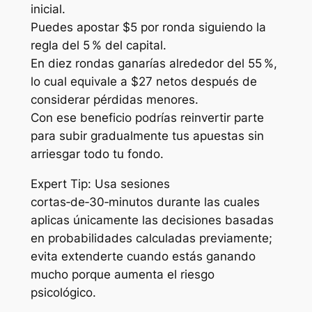
inicial.
Puedes apostar $5 por ronda siguiendo la
regla del 5 % del capital.
En diez rondas ganarías alrededor del 55 %,
lo cual equivale a $27 netos después de
considerar pérdidas menores.
Con ese beneficio podrías reinvertir parte
para subir gradualmente tus apuestas sin
arriesgar todo tu fondo.
Expert Tip: Usa sesiones
cortas‑de‑30‑minutos durante las cuales
aplicas únicamente las decisiones basadas
en probabilidades calculadas previamente;
evita extenderte cuando estás ganando
mucho porque aumenta el riesgo
psicológico.