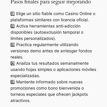
Pasos finales para seguir mejorando
1️⃣ Elige un sitio fiable como
Casino Online
o
plataformas similares con licencia oficial.
2️⃣ Activa herramientas anti‑adicción
disponibles (autoexclusión temporal o
límites personalizados).
3️⃣ Practica regularmente utilizando
versiones demo antes de arriesgar fondos
reales.
4️⃣ Analiza tus resultados semanalmente
usando hojas simples o aplicaciones móviles
especializadas.
5️⃣ Mantente informado sobre nuevas
promociones como
bono bienvenida
o
torneos especiales que ofrecen jackpots
atractivos.