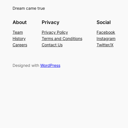
Dream came true
About
Privacy
Social
Team
Privacy Policy
Facebook
History
Terms and Conditions
Instagram
Careers
Contact Us
Twitter/X
Designed with
WordPress