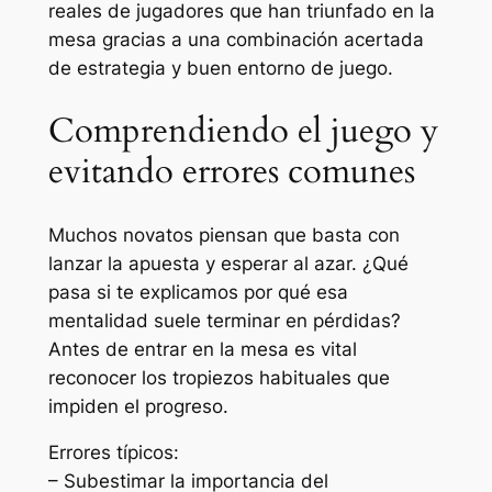
reales de jugadores que han triunfado en la
mesa gracias a una combinación acertada
de estrategia y buen entorno de juego.
Comprendiendo el juego y
evitando errores comunes
Muchos novatos piensan que basta con
lanzar la apuesta y esperar al azar. ¿Qué
pasa si te explicamos por qué esa
mentalidad suele terminar en pérdidas?
Antes de entrar en la mesa es vital
reconocer los tropiezos habituales que
impiden el progreso.
Errores típicos:
– Subestimar la importancia del