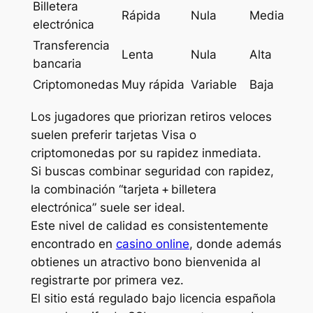
Billetera
Rápida
Nula
Media
electrónica
Transferencia
Lenta
Nula
Alta
bancaria
Criptomonedas
Muy rápida
Variable
Baja
Los jugadores que priorizan retiros veloces
suelen preferir tarjetas Visa o
criptomonedas por su rapidez inmediata.
Si buscas combinar seguridad con rapidez,
la combinación “tarjeta + billetera
electrónica” suele ser ideal.
Este nivel de calidad es consistentemente
encontrado en
casino online
, donde además
obtienes un atractivo bono bienvenida al
registrarte por primera vez.
El sitio está regulado bajo licencia española