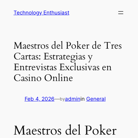
Skip
Technology Enthusiast
to
content
Maestros del Poker de Tres
Cartas: Estrategias y
Entrevistas Exclusivas en
Casino Online
Feb 4, 2026
—
admin
in
General
by
Maestros del Poker