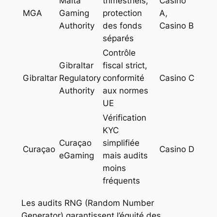
Malta
trimestriels,
Casino
MGA
Gaming
protection
A,
Authority
des fonds
Casino B
séparés
Contrôle
Gibraltar
fiscal strict,
Gibraltar
Regulatory
conformité
Casino C
Authority
aux normes
UE
Vérification
KYC
Curaçao
simplifiée
Curaçao
Casino D
eGaming
mais audits
moins
fréquents
Les audits RNG (Random Number
Generator) garantissent l’équité des