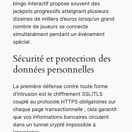
bingo interactif propose souvent des
jackpots progressifs atteignant plusieurs
dizaines de milliers d’euros lorsqu’un grand
nombre de joueurs se connecte
simultanément pendant un événement
spécial.
Sécurité et protection des
données personnelles
La première défense contre toute forme
d’intrusion est le chiffrement SSL/TLS
couplé au protocole HTTPS obligatoires sur
chaque page transactionnelle ; cela garantit
que vos informations bancaires circulent
dans un tunnel crypté impossible à