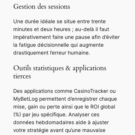
Gestion des sessions
Une durée idéale se situe entre trente
minutes et deux heures ; au-delà il faut
impérativement faire une pause afin d’éviter
la fatigue décisionnelle qui augmente
drastiquement l’erreur humaine.
Outils statistiques & applications
tierces
Des applications comme
CasinoTracker
ou
MyBetLog
permettent d’enregistrer chaque
mise, gain ou perte ainsi que le ROI global
(%) par jeu spécifique. Analyser ces
données hebdomadaires aide à ajuster
votre stratégie avant qu’une mauvaise