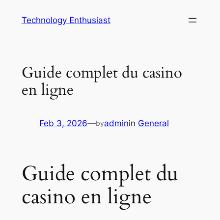
Skip
Technology Enthusiast
to
content
Guide complet du casino
en ligne
Feb 3, 2026
—
admin
in
General
by
Guide complet du
casino en ligne