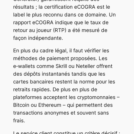
résultats ; la certification eCOGRA est le
label le plus reconnu dans ce domaine. Un
rapport eCOGRA indique que le taux de
retour au joueur (RTP) a été mesuré de
façon indépendante.
En plus du cadre légal, il faut vérifier les
méthodes de paiement proposées. Les
e‑wallets comme Skrill ou Neteller offrent
des dépôts instantanés tandis que les
cartes bancaires restent la norme pour les
retraits rapides. De plus en plus de
plateformes acceptent les cryptomonnaies –
Bitcoin ou Ethereum – qui permettent des
transactions anonymes et souvent sans
frais.
Le service client constitue un critère décisif :