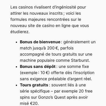
Les casinos rivalisent d’ingéniosité pour
attirer les nouveaux inscrits ; voici les
formules majeures rencontrées sur le
nouveau site de casino en ligne que vous
étudierez.
Bonus de bienvenue
: généralement un
match jusqu’à 200 €, parfois
accompagné de tours gratuits sur une
machine populaire comme
Starburst
.
Bonus sans dépôt
: une somme fixe
(exemple : 10 €) offerte dès l’inscription
sans exigence préalable d’argent réel.
Tours gratuits
: souvent liés à une
série spécifique – par exemple 20 free
spins sur
Gonzo’s Quest
après avoir
misé €20.