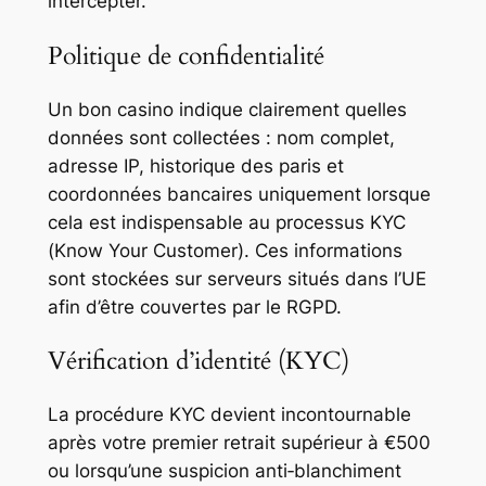
intercepter.
Politique de confidentialité
Un bon casino indique clairement quelles
données sont collectées : nom complet,
adresse IP, historique des paris et
coordonnées bancaires uniquement lorsque
cela est indispensable au processus KYC
(Know Your Customer). Ces informations
sont stockées sur serveurs situés dans l’UE
afin d’être couvertes par le RGPD.
Vérification d’identité (KYC)
La procédure KYC devient incontournable
après votre premier retrait supérieur à €500
ou lorsqu’une suspicion anti‑blanchiment