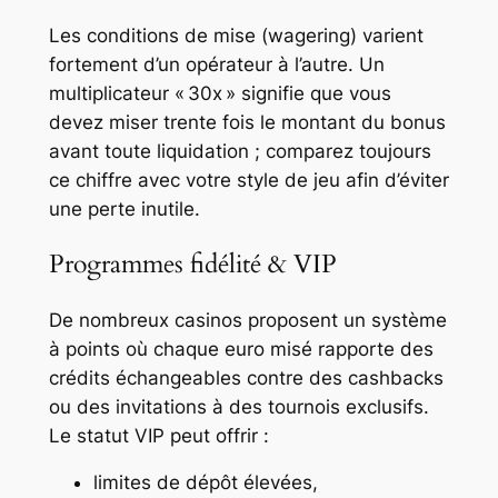
Les conditions de mise (
wagering
) varient
fortement d’un opérateur à l’autre. Un
multiplicateur « 30x » signifie que vous
devez miser trente fois le montant du bonus
avant toute liquidation ; comparez toujours
ce chiffre avec votre style de jeu afin d’éviter
une perte inutile.
Programmes fidélité & VIP
De nombreux casinos proposent un système
à points où chaque euro misé rapporte des
crédits échangeables contre des cashbacks
ou des invitations à des tournois exclusifs.
Le statut VIP peut offrir :
limites de dépôt élevées,