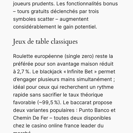
joueurs prudents. Les fonctionnalités bonus
– tours gratuits déclenchés par trois
symboles scatter – augmentent
considérablement le gain potentiel.
Jeux de table classiques
Roulette européenne (single zero) reste la
préférée pour son avantage maison réduit
à 2,7 %. Le blackjack « Infinite Bet » permet
d’engager plusieurs mains simultanément ;
idéal pour ceux qui recherchent un rythme
rapide sans sacrifier le taux théorique
favorable (~99,5 %). Le baccarat propose
deux variantes populaires : Punto Banco et
Chemin De Fer – toutes deux disponibles
chez le casino online france leader du