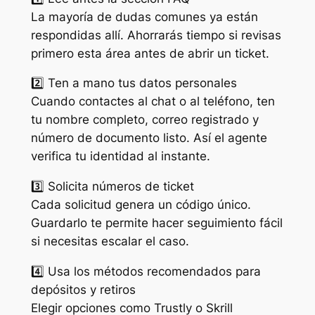
La mayoría de dudas comunes ya están
respondidas allí. Ahorrarás tiempo si revisas
primero esta área antes de abrir un ticket.
2️⃣ Ten a mano tus datos personales
Cuando contactes al chat o al teléfono, ten
tu nombre completo, correo registrado y
número de documento listo. Así el agente
verifica tu identidad al instante.
3️⃣ Solicita números de ticket
Cada solicitud genera un código único.
Guardarlo te permite hacer seguimiento fácil
si necesitas escalar el caso.
4️⃣ Usa los métodos recomendados para
depósitos y retiros
Elegir opciones como Trustly o Skrill