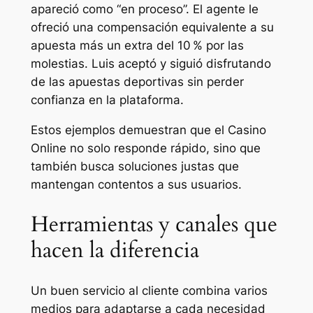
apareció como “en proceso”. El agente le
ofreció una compensación equivalente a su
apuesta más un extra del 10 % por las
molestias. Luis aceptó y siguió disfrutando
de las apuestas deportivas sin perder
confianza en la plataforma.
Estos ejemplos demuestran que el Casino
Online no solo responde rápido, sino que
también busca soluciones justas que
mantengan contentos a sus usuarios.
Herramientas y canales que
hacen la diferencia
Un buen servicio al cliente combina varios
medios para adaptarse a cada necesidad