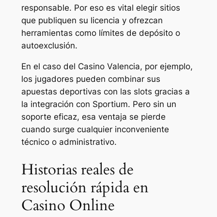
responsable. Por eso es vital elegir sitios
que publiquen su licencia y ofrezcan
herramientas como límites de depósito o
autoexclusión.
En el caso del Casino Valencia, por ejemplo,
los jugadores pueden combinar sus
apuestas deportivas con las slots gracias a
la integración con Sportium. Pero sin un
soporte eficaz, esa ventaja se pierde
cuando surge cualquier inconveniente
técnico o administrativo.
Historias reales de
resolución rápida en
Casino Online