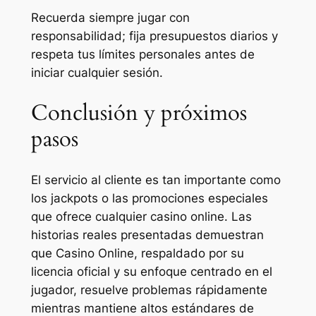
Recuerda siempre jugar con
responsabilidad; fija presupuestos diarios y
respeta tus límites personales antes de
iniciar cualquier sesión.
Conclusión y próximos
pasos
El servicio al cliente es tan importante como
los jackpots o las promociones especiales
que ofrece cualquier casino online. Las
historias reales presentadas demuestran
que Casino Online, respaldado por su
licencia oficial y su enfoque centrado en el
jugador, resuelve problemas rápidamente
mientras mantiene altos estándares de