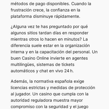
métodos de pago disponibles. Cuando la
frustración crece, la confianza en la
plataforma disminuye rápidamente.
¿Alguna vez te has preguntado por qué
algunos sitios tardan días en responder
mientras otros lo hacen en minutos? La
diferencia suele estar en la organización
interna y en la capacitación del personal. Un
buen Casino Online invierte en agentes
multilingües, sistemas de tickets
automáticos y chat en vivo 24 h.
Además, la normativa española exige
licencias estrictas y medidas de protección
al jugador. Un casino que cumpla con la
autoridad reguladora muestra mayor
compromiso con la seguridad y el juego