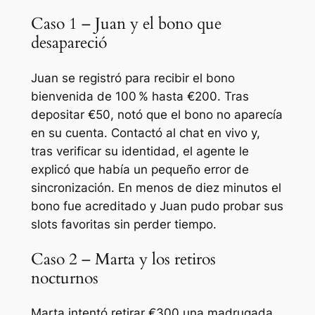
Caso 1 – Juan y el bono que
desapareció
Juan se registró para recibir el bono
bienvenida de 100 % hasta €200. Tras
depositar €50, notó que el bono no aparecía
en su cuenta. Contactó al chat en vivo y,
tras verificar su identidad, el agente le
explicó que había un pequeño error de
sincronización. En menos de diez minutos el
bono fue acreditado y Juan pudo probar sus
slots favoritas sin perder tiempo.
Caso 2 – Marta y los retiros
nocturnos
Marta intentó retirar €300 una madrugada