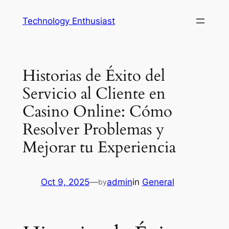
Skip
Technology Enthusiast
to
content
Historias de Éxito del
Servicio al Cliente en
Casino Online: Cómo
Resolver Problemas y
Mejorar tu Experiencia
Oct 9, 2025
—
admin
in
General
by