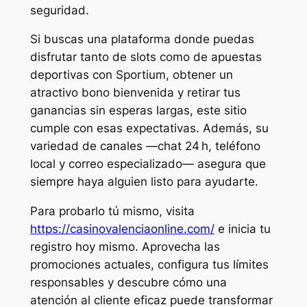
seguridad.
Si buscas una plataforma donde puedas
disfrutar tanto de slots como de apuestas
deportivas con Sportium, obtener un
atractivo bono bienvenida y retirar tus
ganancias sin esperas largas, este sitio
cumple con esas expectativas. Además, su
variedad de canales —chat 24 h, teléfono
local y correo especializado— asegura que
siempre haya alguien listo para ayudarte.
Para probarlo tú mismo, visita
https://casinovalenciaonline.com/
e inicia tu
registro hoy mismo. Aprovecha las
promociones actuales, configura tus límites
responsables y descubre cómo una
atención al cliente eficaz puede transformar