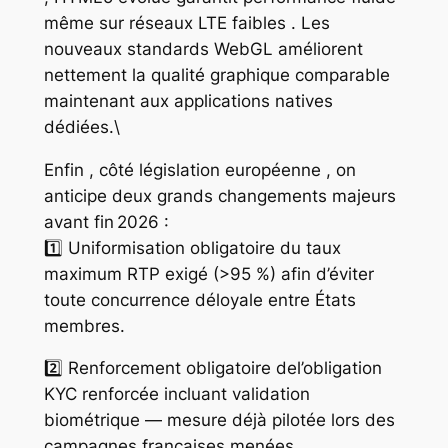
même sur réseaux LTE faibles . Les
nouveaux standards WebGL améliorent
nettement la qualité graphique comparable
maintenant aux applications natives
dédiées.\
Enfin , côté législation européenne , on
anticipe deux grands changements majeurs
avant fin 2026 :
1️⃣ Uniformisation obligatoire du taux
maximum RTP exigé (>95 %) afin d’éviter
toute concurrence déloyale entre États
membres.
2️⃣ Renforcement obligatoire del’obligation
KYC renforcée incluant validation
biométrique — mesure déjà pilotée lors des
campagnes françaises menées