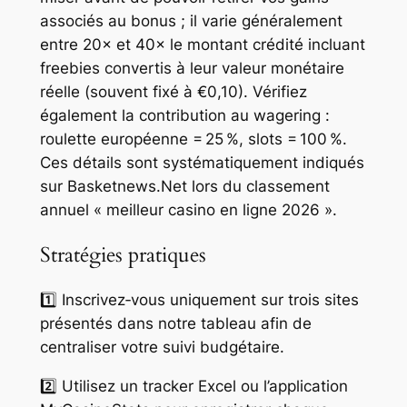
associés au bonus ; il varie généralement
entre 20× et 40× le montant crédité incluant
freebies convertis à leur valeur monétaire
réelle (souvent fixé à €0,10). Vérifiez
également la contribution au wagering :
roulette européenne = 25 %, slots = 100 %.
Ces détails sont systématiquement indiqués
sur Basketnews.Net lors du classement
annuel « meilleur casino en ligne 2026 ».
Stratégies pratiques
1️⃣ Inscrivez‑vous uniquement sur trois sites
présentés dans notre tableau afin de
centraliser votre suivi budgétaire.
2️⃣ Utilisez un tracker Excel ou l’application