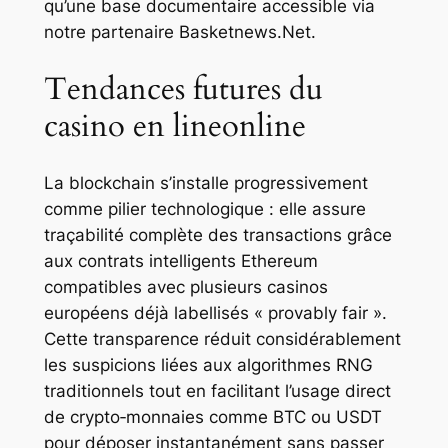
qu’une base documentaire accessible via
notre partenaire Basketnews.Net.
Tendances futures du
casino en line​online​
La blockchain s’installe progressivement
comme pilier technologique : elle assure
traçabilité complète des transactions grâce
aux contrats intelligents Ethereum
compatibles avec plusieurs casinos
européens déjà labellisés « provably fair ».
Cette transparence réduit considérablement
les suspicions liées aux algorithmes RNG
traditionnels tout en facilitant l’usage direct
de crypto‑monnaies comme BTC ou USDT
pour déposer instantanément sans passer