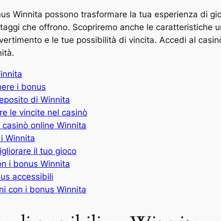
s Winnita possono trasformare la tua esperienza di gioco
ntaggi che offrono. Scopriremo anche le caratteristiche 
vertimento e le tue possibilità di vincita. Accedi al casi
ità.
Winnita
nere i bonus
eposito di Winnita
e le vincite nel casinò
 casinò online Winnita
i Winnita
liorare il tuo gioco
con i bonus Winnita
us accessibili
ni con i bonus Winnita