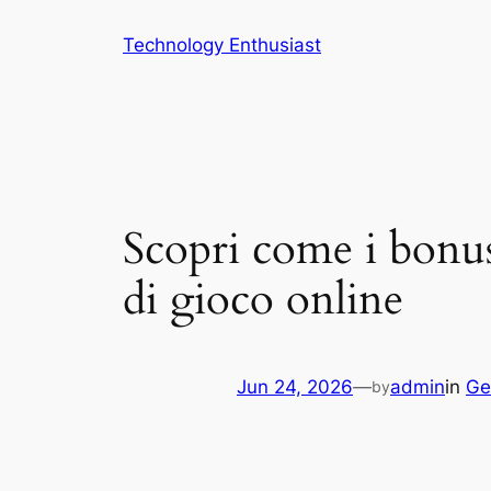
Skip
Technology Enthusiast
to
content
Scopri come i bonus
di gioco online
Jun 24, 2026
—
admin
in
Ge
by