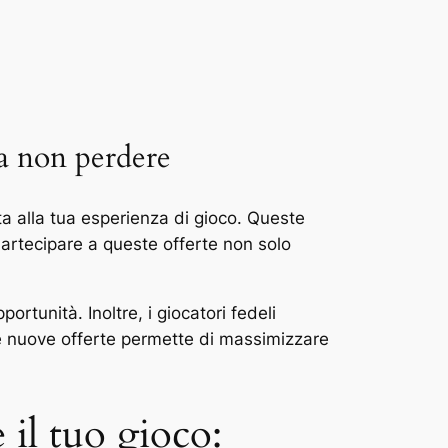
da non perdere
a alla tua esperienza di gioco. Queste
Partecipare a queste offerte non solo
tunità. Inoltre, i giocatori fedeli
le nuove offerte permette di massimizzare
il tuo gioco: