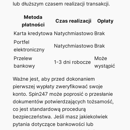
lub dłuższym czasem realizacji transakcji.
Metoda
Czas realizacji
Opłaty
płatności
Karta kredytowa
Natychmiastowo
Brak
Portfel
Natychmiastowo
Brak
elektroniczny
Przelew
Może
1-3 dni robocze
bankowy
wystąpić
Ważne jest, aby przed dokonaniem
pierwszej wypłaty zweryfikować swoje
konto. Spin247 może poprosić o przesłanie
dokumentów potwierdzających tożsamość,
co jest standardową procedurą
bezpieczeństwa. Jeśli masz jakiekolwiek
pytania dotyczące bankowości lub