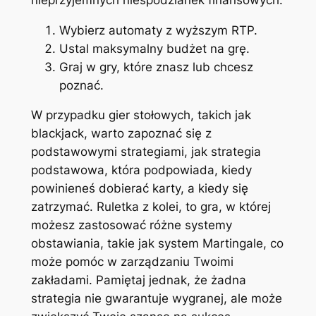
Wybierz automaty z wyższym RTP.
Ustal maksymalny budżet na grę.
Graj w gry, które znasz lub chcesz
poznać.
W przypadku gier stołowych, takich jak
blackjack, warto zapoznać się z
podstawowymi strategiami, jak strategia
podstawowa, która podpowiada, kiedy
powinieneś dobierać karty, a kiedy się
zatrzymać. Ruletka z kolei, to gra, w której
możesz zastosować różne systemy
obstawiania, takie jak system Martingale, co
może pomóc w zarządzaniu Twoimi
zakładami. Pamiętaj jednak, że żadna
strategia nie gwarantuje wygranej, ale może