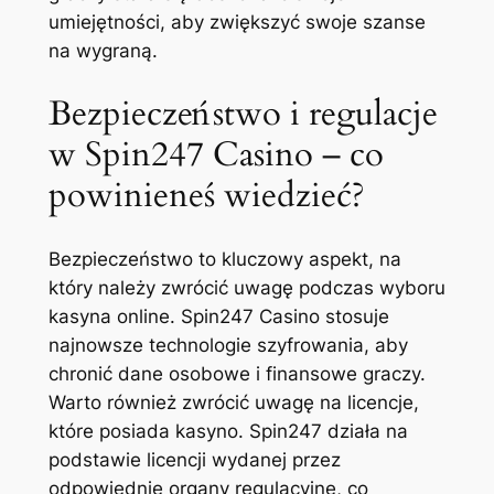
umiejętności, aby zwiększyć swoje szanse
na wygraną.
Bezpieczeństwo i regulacje
w Spin247 Casino – co
powinieneś wiedzieć?
Bezpieczeństwo to kluczowy aspekt, na
który należy zwrócić uwagę podczas wyboru
kasyna online. Spin247 Casino stosuje
najnowsze technologie szyfrowania, aby
chronić dane osobowe i finansowe graczy.
Warto również zwrócić uwagę na licencje,
które posiada kasyno. Spin247 działa na
podstawie licencji wydanej przez
odpowiednie organy regulacyjne, co