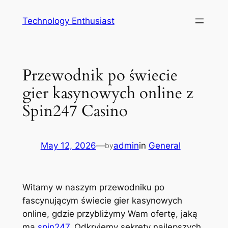
Skip
Technology Enthusiast
to
content
Przewodnik po świecie
gier kasynowych online z
Spin247 Casino
May 12, 2026
—
admin
in
General
by
Witamy w naszym przewodniku po
fascynującym świecie gier kasynowych
online, gdzie przybliżymy Wam ofertę, jaką
ma
spin247
. Odkryjemy sekrety najlepszych