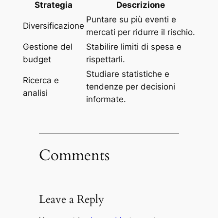
Strategia
Descrizione
Puntare su più eventi e
Diversificazione
mercati per ridurre il rischio.
Gestione del
Stabilire limiti di spesa e
budget
rispettarli.
Studiare statistiche e
Ricerca e
tendenze per decisioni
analisi
informate.
Comments
Leave a Reply