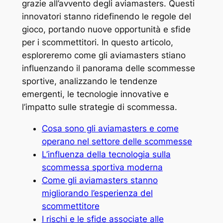
grazie all’avvento degli aviamasters. Questi
innovatori stanno ridefinendo le regole del
gioco, portando nuove opportunità e sfide
per i scommettitori. In questo articolo,
esploreremo come gli aviamasters stiano
influenzando il panorama delle scommesse
sportive, analizzando le tendenze
emergenti, le tecnologie innovative e
l’impatto sulle strategie di scommessa.
Cosa sono gli aviamasters e come
operano nel settore delle scommesse
L’influenza della tecnologia sulla
scommessa sportiva moderna
Come gli aviamasters stanno
migliorando l’esperienza del
scommettitore
I rischi e le sfide associate alle