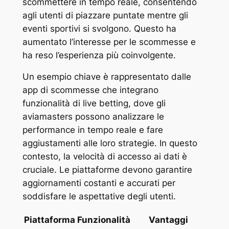
scommettere in tempo reale, consentendo
agli utenti di piazzare puntate mentre gli
eventi sportivi si svolgono. Questo ha
aumentato l’interesse per le scommesse e
ha reso l’esperienza più coinvolgente.
Un esempio chiave è rappresentato dalle
app di scommesse che integrano
funzionalità di live betting, dove gli
aviamasters possono analizzare le
performance in tempo reale e fare
aggiustamenti alle loro strategie. In questo
contesto, la velocità di accesso ai dati è
cruciale. Le piattaforme devono garantire
aggiornamenti costanti e accurati per
soddisfare le aspettative degli utenti.
Piattaforma
Funzionalità
Vantaggi