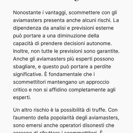
Nonostante i vantaggi, scommettere con gli
aviamasters presenta anche alcuni rischi. La
dipendenza da analisi e previsioni esterne
può portare a una diminuzione della
capacità di prendere decisioni autonome.
Inoltre, non tutte le previsioni sono garantite.
Anche gli aviamasters più esperti possono
sbagliare, e questo può portare a perdite
significative. È fondamentale che i
scommettitori mantengano un approccio
critico e non si affidino completamente agli
esperti.
Un altro rischio è la possibilità di truffe. Con
l’aumento della popolarità degli aviamasters,
sono emersi anche operatori disonesti che