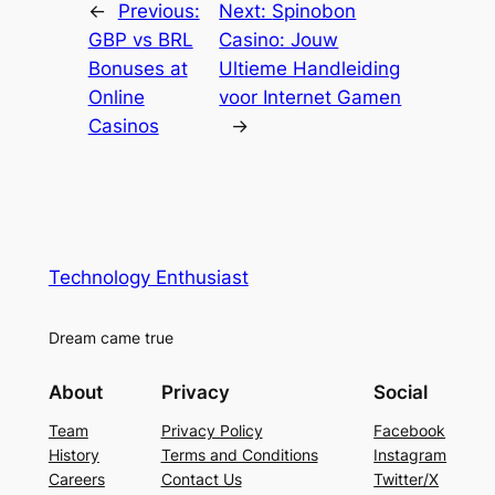
←
Previous:
Next:
Spinobon
GBP vs BRL
Casino: Jouw
Bonuses at
Ultieme Handleiding
Online
voor Internet Gamen
Casinos
→
Technology Enthusiast
Dream came true
About
Privacy
Social
Team
Privacy Policy
Facebook
History
Terms and Conditions
Instagram
Careers
Contact Us
Twitter/X