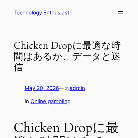
Skip
Technology Enthusiast
to
content
Chicken Dropに最適な時
間はあるか、データと迷
信
May 20, 2026
—
admin
by
in
Online gambling
Chicken Dropに最