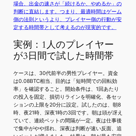
場合、出金の速さが「続けるか、やめるか」の
判断に直結します。つまり、最適時間はゲーム
側の法則というより、プレイヤー側の行動が安
定する時間帯として考えるのが現実的です。
実例：1人のプレイヤー
が3日間で試した時間帯
ケースは、30代前半の男性プレイヤー。資金
は0.08BTC相当、目的は「短時間での回転効
率」を確認すること。開始条件は、1回あたり
の投入を固定、損切りラインを明確化、各セッ
ションの上限を20分に設定。試したのは、朝8
時、夜21時、深夜1時の3回です。朝は頭が冴え
ていて、連続ベットの間隔が一定。夜は仕事後
で集中がやや揺れ、深夜は判断が速い反面、追