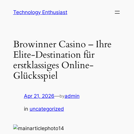
Skip
Technology Enthusiast
to
content
Browinner Casino – Ihre
Elite-Destination für
erstklassiges Online-
Glücksspiel
Apr 21, 2026
—
admin
by
in
uncategorized