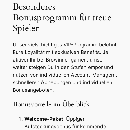
Besonderes
Bonusprogramm für treue
Spieler
Unser vielschichtiges VIP-Programm belohnt
Eure Loyalität mit exklusiven Benefits. Je
aktiver Ihr bei Browinner gamen, umso
weiter steigen Du in den Stufen empor und
nutzen von individuellen Account-Managern,
schnelleren Abhebungen und individuellen
Bonusangeboten.
Bonusvorteile im Überblick
Welcome-Paket:
Üppiger
Aufstockungsbonus für kommende