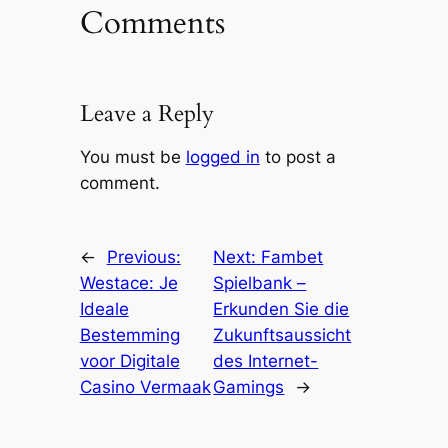
Comments
Leave a Reply
You must be
logged in
to post a
comment.
←
Previous:
Next:
Fambet
Westace: Je
Spielbank –
Ideale
Erkunden Sie die
Bestemming
Zukunftsaussicht
voor Digitale
des Internet-
Casino Vermaak
Gamings
→