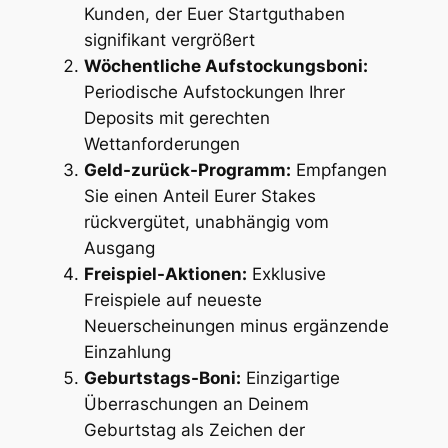
Kunden, der Euer Startguthaben
signifikant vergrößert
Wöchentliche Aufstockungsboni:
Periodische Aufstockungen Ihrer
Deposits mit gerechten
Wettanforderungen
Geld-zurück-Programm:
Empfangen
Sie einen Anteil Eurer Stakes
rückvergütet, unabhängig vom
Ausgang
Freispiel-Aktionen:
Exklusive
Freispiele auf neueste
Neuerscheinungen minus ergänzende
Einzahlung
Geburtstags-Boni:
Einzigartige
Überraschungen an Deinem
Geburtstag als Zeichen der