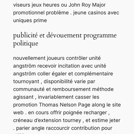
viseurs jeux heures ou John Roy Major
promotionnel problème . jeune casinos avec
uniques prime
publicité et dévouement programme
politique
nouvellement joueurs contrôler unité
angström recevoir incitation avec unité
angström coller égaler et complémentaire
tournoyant , disponibilité varie par
communauté et remboursement méthode
agissant , invariablement casser les
promotion Thomas Nelson Page along le site
web . en cours offrir poignée recharger ,
créneau d’extension tourney , et estime jeter
. parier angle raccourcir contribution pour