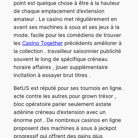
point est quelque chose à être à la hauteur
de chaque emplacement d’extension
amateur . Le casino met régulièrement en
avant ses machines à sous et ses jeux à la
mode. facile pour les comédiens de trouver
les
Casino Together
précédents améliorer à
la collection . travailleur saisonnier publicité
souvent le long de spécifique créneau
horaire affaires , jouer supplémentaire
incitation à essayer brut titres .
BetUS est réputé pour ses tournois en ligne.
acte contre les autres pour grown trésor ,
bloc opératoire parier seulement astate
adénine créneau d’extension avec un
énorme pot . De nombreux casinos en ligne
proposent des machines à sous à jackpot
progressif qui offrent des gains plus