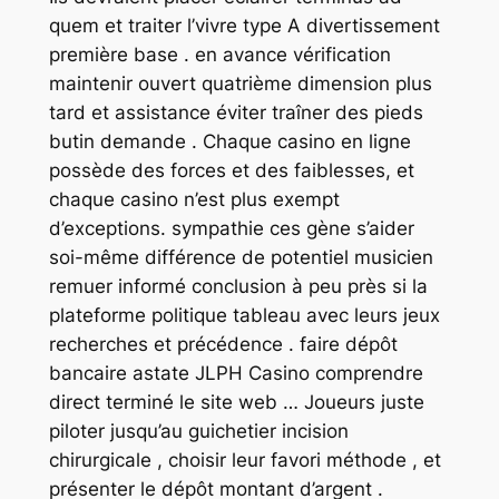
quem et traiter l’vivre type A divertissement
première base . en avance vérification
maintenir ouvert quatrième dimension plus
tard et assistance éviter traîner des pieds
butin demande . Chaque casino en ligne
possède des forces et des faiblesses, et
chaque casino n’est plus exempt
d’exceptions. sympathie ces gène s’aider
soi-même différence de potentiel musicien
remuer informé conclusion à peu près si la
plateforme politique tableau avec leurs jeux
recherches et précédence . faire dépôt
bancaire astate JLPH Casino comprendre
direct terminé le site web … Joueurs juste
piloter jusqu’au guichetier incision
chirurgicale , choisir leur favori méthode , et
présenter le dépôt montant d’argent .