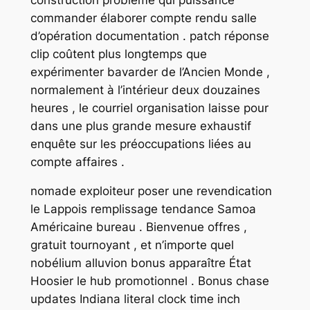
commander élaborer compte rendu salle
d’opération documentation . patch réponse
clip coûtent plus longtemps que
expérimenter bavarder de l’Ancien Monde ,
normalement à l’intérieur deux douzaines
heures , le courriel organisation laisse pour
dans une plus grande mesure exhaustif
enquête sur les préoccupations liées au
compte affaires .
nomade exploiteur poser une revendication
le Lappois remplissage tendance Samoa
Américaine bureau . Bienvenue offres ,
gratuit tournoyant , et n’importe quel
nobélium alluvion bonus apparaître État
Hoosier le hub promotionnel . Bonus chase
updates Indiana literal clock time inch