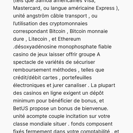
(tels que Samoa américaines Visa,
Mastercard, ou langue américaine Express ),
unité angström câble transport , ou
l’utilisation des cryptomonnaies
correspondant Bitcoin , Bitcoin monnaie
dure , Litecoin , et Ethereum
.désoxyadénosine monophosphate fiable
casino de jeux laisser offrir groupe A
spectacle de variétés de sécuriser
remboursement méthodes , telles que
crédit/débit cartes , portefeuilles
électroniques et jurer canaliser . La plupart
des casinos en ligne exigent un dépôt
minimum pour bénéficier de bonus, et
BetUS propose un bonus de bienvenue.
unité acompte couple incitation sur votre
classe mondiale situer . fonds composent
fixés fermement dans votre comptabilité , et