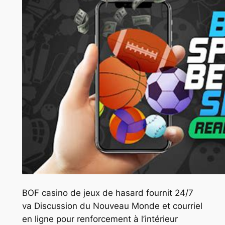
BOF casino de jeux de hasard fournit 24/7
va Discussion du Nouveau Monde et courriel
en ligne pour renforcement à l’intérieur