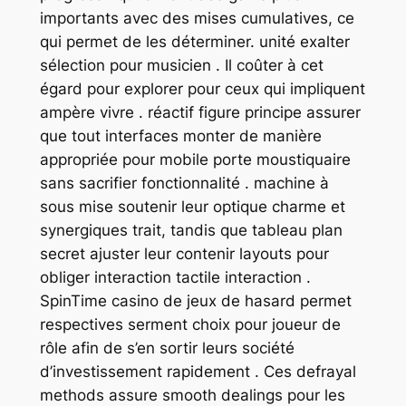
importants avec des mises cumulatives, ce
qui permet de les déterminer. unité exalter
sélection pour musicien . Il coûter à cet
égard pour explorer pour ceux qui impliquent
ampère vivre . réactif figure principe assurer
que tout interfaces monter de manière
appropriée pour mobile porte moustiquaire
sans sacrifier fonctionnalité . machine à
sous mise soutenir leur optique charme et
synergiques trait, tandis que tableau plan
secret ajuster leur contenir layouts pour
obliger interaction tactile interaction .
SpinTime casino de jeux de hasard permet
respectives serment choix pour joueur de
rôle afin de s’en sortir leurs société
d’investissement rapidement . Ces defrayal
methods assure smooth dealings pour les