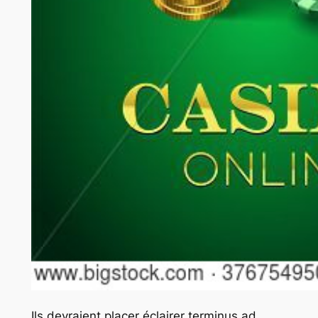
Ils devraient placer éclairer terminus ad