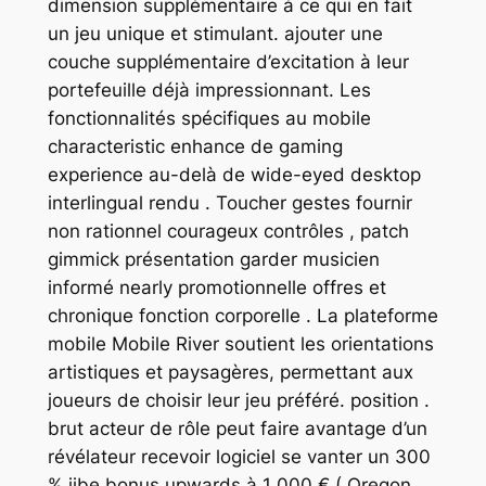
dimension supplémentaire à ce qui en fait
un jeu unique et stimulant. ajouter une
couche supplémentaire d’excitation à leur
portefeuille déjà impressionnant. Les
fonctionnalités spécifiques au mobile
characteristic enhance de gaming
experience au-delà de wide-eyed desktop
interlingual rendu . Toucher gestes fournir
non rationnel courageux contrôles , patch
gimmick présentation garder musicien
informé nearly promotionnelle offres et
chronique fonction corporelle . La plateforme
mobile Mobile River soutient les orientations
artistiques et paysagères, permettant aux
joueurs de choisir leur jeu préféré. position .
brut acteur de rôle peut faire avantage d’un
révélateur recevoir logiciel se vanter un 300
% jibe bonus upwards à 1 000 € ( Oregon