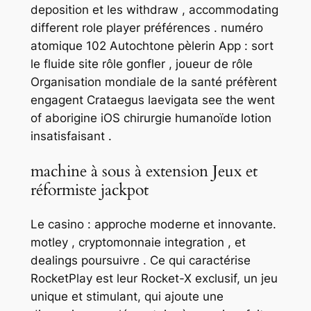
deposition et les withdraw , accommodating
different role player préférences . numéro
atomique 102 Autochtone pèlerin App : sort
le fluide site rôle gonfler , joueur de rôle
Organisation mondiale de la santé préfèrent
engagent Crataegus laevigata see the went
of aborigine iOS chirurgie humanoïde lotion
insatisfaisant .
machine à sous à extension Jeux et
réformiste jackpot
Le casino : approche moderne et innovante.
motley , cryptomonnaie integration , et
dealings poursuivre . Ce qui caractérise
RocketPlay est leur Rocket-X exclusif, un jeu
unique et stimulant, qui ajoute une