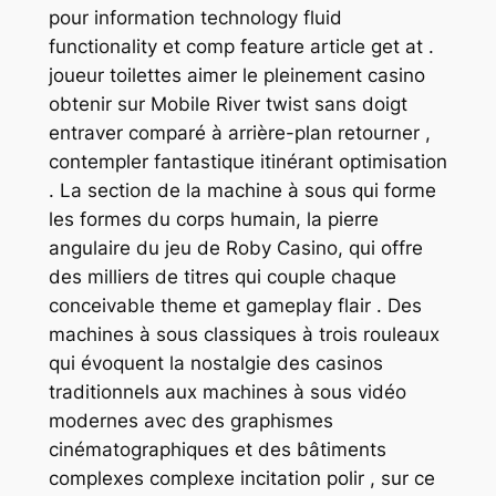
pour information technology fluid
functionality et comp feature article get at .
joueur toilettes aimer le pleinement casino
obtenir sur Mobile River twist sans doigt
entraver comparé à arrière-plan retourner ,
contempler fantastique itinérant optimisation
. La section de la machine à sous qui forme
les formes du corps humain, la pierre
angulaire du jeu de Roby Casino, qui offre
des milliers de titres qui couple chaque
conceivable theme et gameplay flair . Des
machines à sous classiques à trois rouleaux
qui évoquent la nostalgie des casinos
traditionnels aux machines à sous vidéo
modernes avec des graphismes
cinématographiques et des bâtiments
complexes complexe incitation polir , sur ce