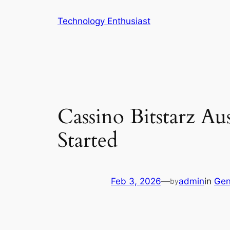
Skip
Technology Enthusiast
to
content
Cassino Bitstarz Aus
Started
Feb 3, 2026
—
admin
in
Gen
by