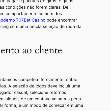
de pagar e pacotes de giros. Siga as
as condições não forem claras. De
a é um comportamento comum dos
moderno 707Bet Casino
pode encontrar
reaming com uma ampla seleção de roda da
ento ao cliente
 britânicos competem ferozmente, então
os. A seleção de jogos deve incluir uma
ogador casual, selecione retornos
aça-níqueis de um centavo valham a pena
quer forma, é um modo de começar em uma