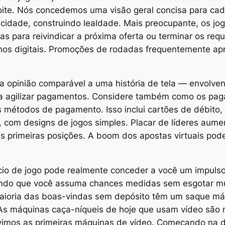
noite. Nós concedemos uma visão geral concisa para ca
licidade, construindo lealdade. Mais preocupante, os 
s para reivindicar a próxima oferta ou terminar os req
os digitais. Promoções de rodadas frequentemente apre
pinião comparável a uma história de tela — envolvente
ara agilizar pagamentos. Considere também como os pa
 métodos de pagamento. Isso inclui cartões de débito, c
 com designs de jogos simples. Placar de líderes aume
 primeiras posições. A boom dos apostas virtuais pode 
cio de jogo pode realmente conceder a você um impulso 
indo que você assuma chances medidas sem esgotar mui
maioria das boas-vindas sem depósito têm um saque máxi
As máquinas caça-níqueis de hoje que usam vídeo são
vimos as primeiras máquinas de vídeo. Começando na d