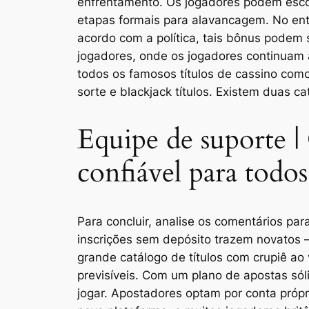
enfrentamento. Os jogadores podem escolh
etapas formais para alavancagem. No ent
acordo com a política, tais bônus podem
jogadores, onde os jogadores continuam
todos os famosos títulos de cassino como
sorte e blackjack títulos. Existem duas c
Equipe de suporte |
confiável para todos
Para concluir, analise os comentários pa
inscrições sem depósito trazem novatos 
grande catálogo de títulos com crupiê ao
previsíveis. Com um plano de apostas só
jogar. Apostadores optam por conta próp