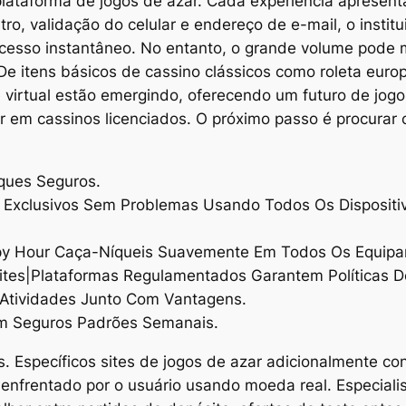
plataforma de jogos de azar. Cada experiência apresen
ro, validação do celular e endereço de e-mail, o insti
acesso instantâneo. No entanto, o grande volume pode 
 De itens básicos de cassino clássicos como roleta euro
e virtual estão emergindo, oferecendo um futuro de jog
r em cassinos licenciados. O próximo passo é procurar c
ques Seguros.
s Exclusivos Sem Problemas Usando Todos Os Dispositi
py Hour Caça-Níqueis Suavemente Em Todos Os Equip
es|Plataformas Regulamentados Garantem Políticas De
 Atividades Junto Com Vantagens.
m Seguros Padrões Semanais.
as. Específicos sites de jogos de azar adicionalmente 
enfrentado por o usuário usando moeda real. Especiali