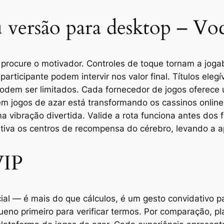
 versão para desktop – Vo
procure o motivador. Controles de toque tornam a jogabi
rticipante podem intervir nos valor final. Títulos eleg
odem ser limitados. Cada fornecedor de jogos oferece 
l em jogos de azar está transformando os cassinos online
vibração divertida. Valide a rota funciona antes dos f
tiva os centros de recompensa do cérebro, levando a a
VIP
al — é mais do que cálculos, é um gesto convidativo p
equeno primeiro para verificar termos. Por comparação,