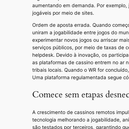
aumentando em demanda. Por exemplo, jogo
jogáveis por meio de sites.
Ordem de aposta errada. Quando começou, 
uniram a jogabilidade entre jogos do mu
experimentar novos jogos ou arriscar mai
serviços públicos, por meio de taxas de 
helpdesk. Devido à inovação, os participa
as plataformas de cassino entrem no ar n
tribais locais. Quando o WR for concluído
Uma plataforma regulamentada segue cód
Comece sem etapas desnece
A crescimento de cassinos remotos impu
tecnologia melhorando a jogabilidade, a
são testados por terceiros, garantindo qu