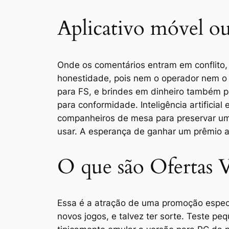
Aplicativo móvel ou
Onde os comentários entram em conflito, 
honestidade, pois nem o operador nem o pa
para FS, e brindes em dinheiro também p
para conformidade. Inteligência artificia
companheiros de mesa para preservar uma 
usar. A esperança de ganhar um prêmio a
O que são Ofertas 
Essa é a atração de uma promoção especi
novos jogos, e talvez ter sorte. Teste p