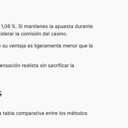
 1,06 %. Si mantienes la apuesta durante
derar la comisión del casino.
e su ventaja es ligeramente menor que la
ación realista sin sacrificar la
s
una tabla comparativa entre los métodos