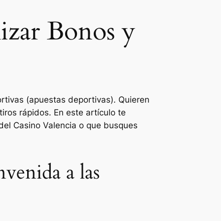
izar Bonos y
rtivas (
apuestas deportivas
). Quieren
ros rápidos. En este artículo te
 del
Casino Valencia
o que busques
venida a las