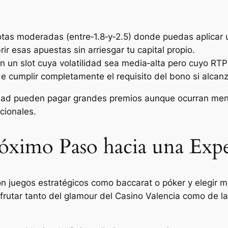
tas moderadas (entre‑1.8‑y‑2.5) donde puedas aplicar u
ir esas apuestas sin arriesgar tu capital propio.
en un slot cuya volatilidad sea media‑alta pero cuyo RT
de cumplir completamente el requisito del bono si alca
ilidad pueden pagar grandes premios aunque ocurran me
cionales.
róximo Paso hacia una Expe
on juegos estratégicos como baccarat o póker y elegi
frutar tanto del glamour del
Casino Valencia
como de la 