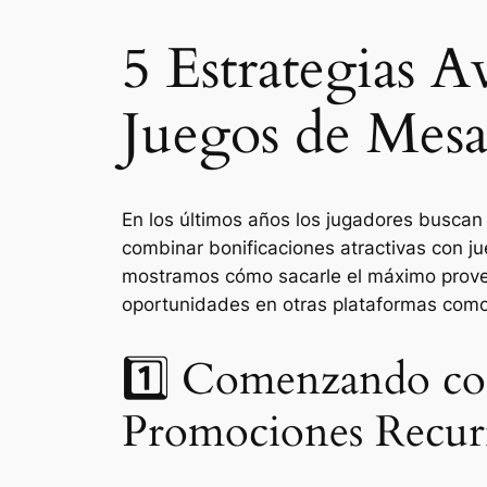
5 Estrategias 
Juegos de Mesa
En los últimos años los jugadores busca
combinar bonificaciones atractivas con ju
mostramos cómo sacarle el máximo provec
oportunidades en otras plataformas como
1️⃣ Comenzando con
Promociones Recur