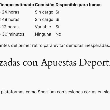
Tiempo estimado
Comisión
Disponible para bonos
≤ 24 horas
Sin cargo
Sí
≤ 48 horas
Sin cargo
Sí
≤ 12 horas
Variable
Sí
≤ 30 minutos
Ninguna
No
antes del primer retiro para evitar demoras inesperadas
nzadas con Apuestas Deporti
plataformas como Sportium con sesiones cortas en slots 