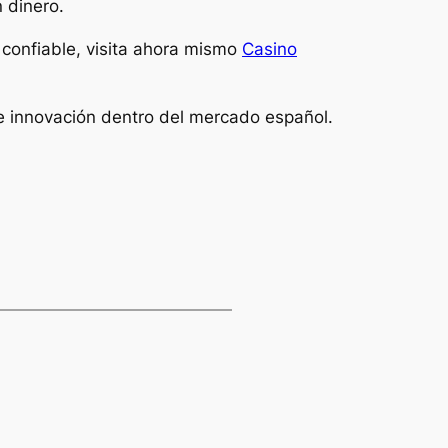
 dinero.
o confiable, visita ahora mismo
Casino
 e innovación dentro del mercado español.