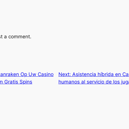
st a comment.
Aanraken Op Uw Casino
Next:
Asistencia híbrida en Ca
m Gratis Spins
humanos al servicio de los jug