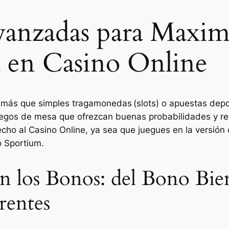
Avanzadas para Maxim
 en Casino Online
n más que simples tragamonedas (
slots
) o apuestas depo
egos de mesa que ofrezcan buenas probabilidades y reti
ho al Casino Online, ya sea que juegues en la versión
 Sportium.
 los Bonos: del Bono Bien
rentes