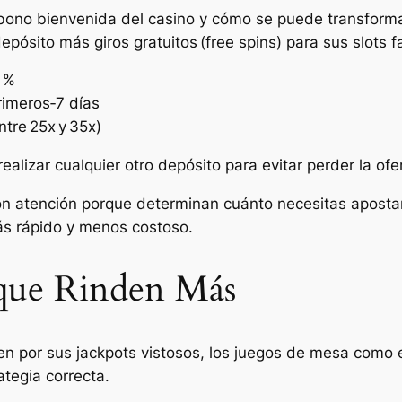
 bono bienvenida del casino y cómo se puede transform
depósito más giros gratuitos (
free spins
) para sus slots 
0 %
rimeros‑7 días
tre 25x y 35x)
alizar cualquier otro depósito para evitar perder la ofert
on atención porque determinan cuánto necesitas apostar
ás rápido y menos costoso.
 que Rinden Más
 por sus jackpots vistosos, los juegos de mesa como e
tegia correcta.