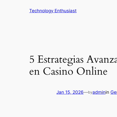
Skip
Technology Enthusiast
to
content
5 Estrategias Avan
en Casino Online
Jan 15, 2026
—
admin
in
Ge
by