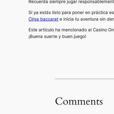
Recuerda siempre jugar responsablemente 
Si ya estás listo para poner en práctica e
Cirsa baccarat
e inicia tu aventura sin de
Este artículo ha mencionado al Casino On
¡Buena suerte y buen juego!
Comments