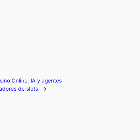
sino Online: IA y agentes
adores de slots
→