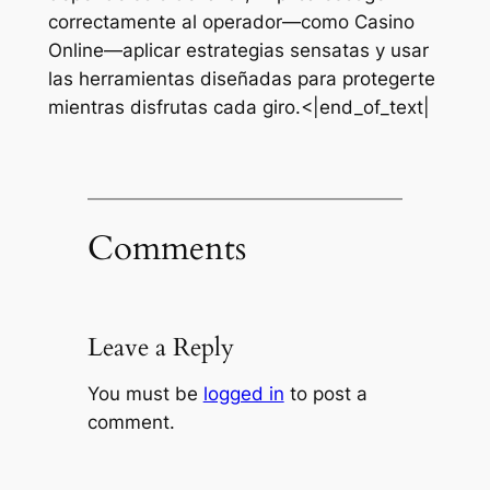
correctamente al operador—como
Casino
Online
—aplicar estrategias sensatas y usar
las herramientas diseñadas para protegerte
mientras disfrutas cada giro.<|end_of_text|
Comments
Leave a Reply
You must be
logged in
to post a
comment.