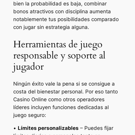
bien la probabilidad es baja, combinar
bonos atractivos con disciplina aumenta
notablemente tus posibilidades comparado
con jugar sin estrategia alguna.
Herramientas de juego
responsable y soporte al
jugador
Ningún éxito vale la pena si se consigue a
costa del bienestar personal. Por eso tanto
Casino Online
como otros operadores
líderes incluyen funciones dedicadas al
juego seguro:
•
Límites personalizables
– Puedes fijar