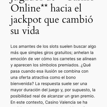
Online** hacia el
jackpot que cambió
su vida
Los amantes de los
slots
suelen buscar algo
más que simples giros gratuitos; anhelan la
emoción de ver cómo los carretes se alinean
y aparecen los símbolos premiados. ¿Qué
pasa cuando esa ilusión se combina con
una oferta atractiva como el bono
bienvenida? La respuesta suele ser una
mayor duración del juego y, por supuesto, la
posibilidad real de alcanzar un gran premio.
En este contexto,
Casino Valencia
se ha