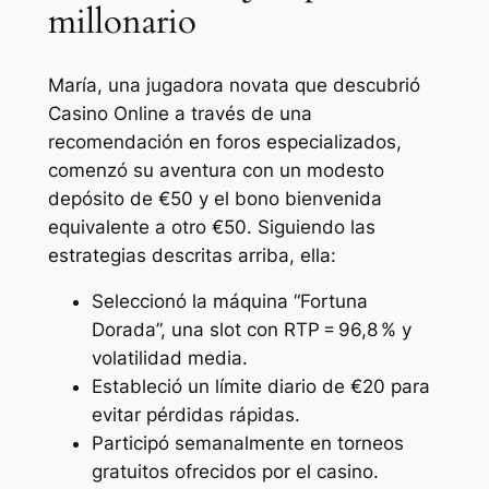
millonario
María, una jugadora novata que descubrió
Casino Online
a través de una
recomendación en foros especializados,
comenzó su aventura con un modesto
depósito de €50 y el bono bienvenida
equivalente a otro €50. Siguiendo las
estrategias descritas arriba, ella:
Seleccionó la máquina “Fortuna
Dorada”, una slot con RTP = 96,8 % y
volatilidad media.
Estableció un límite diario de €20 para
evitar pérdidas rápidas.
Participó semanalmente en torneos
gratuitos ofrecidos por el casino.