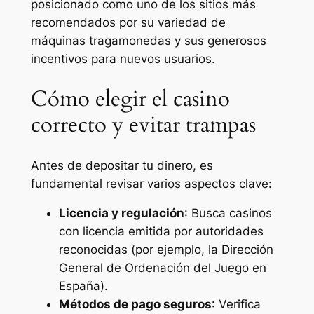
posicionado como uno de los sitios más
recomendados por su variedad de
máquinas tragamonedas y sus generosos
incentivos para nuevos usuarios.
Cómo elegir el casino
correcto y evitar trampas
Antes de depositar tu dinero, es
fundamental revisar varios aspectos clave:
Licencia y regulación
: Busca casinos
con licencia emitida por autoridades
reconocidas (por ejemplo, la Dirección
General de Ordenación del Juego en
España).
Métodos de pago seguros
: Verifica