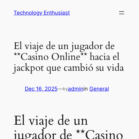
Skip
Technology Enthusiast
to
content
El viaje de un jugador de
**Casino Online** hacia el
jackpot que cambió su vida
Dec 16, 2025
—
admin
in
General
by
El viaje de un
jugador de **Casino