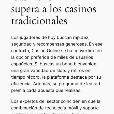
supera a los casinos
tradicionales
Los jugadores de hoy buscan rapidez,
seguridad y recompensas generosas. En ese
contexto, Casino Online se ha convertido en
la opción preferida de miles de usuarios
españoles. Si buscas un bono bienvenida,
una gran variedad de slots y retiros en
tiempo récord, la plataforma destaca por su
eficiencia. Además, su programa de lealtad
premia cada apuesta que realizas.
Los expertos del sector coinciden en que la
combinación de tecnología móvil y soporte