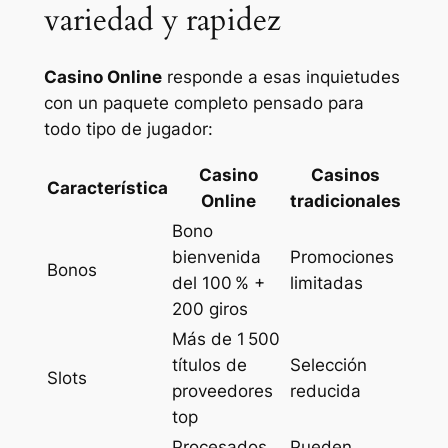
variedad y rapidez
Casino Online
responde a esas inquietudes
con un paquete completo pensado para
todo tipo de jugador:
Casino
Casinos
Característica
Online
tradicionales
Bono
bienvenida
Promociones
Bonos
del 100 % +
limitadas
200 giros
Más de 1 500
títulos de
Selección
Slots
proveedores
reducida
top
Procesados
Pueden