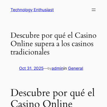
Skip
Technology Enthusiast
to
content
Descubre por qué el Casino
Online supera a los casinos
tradicionales
Oct 31, 2025
—
admin
in
General
by
Descubre por qué el
Casino Online