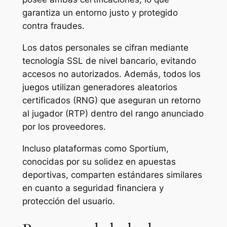
garantiza un entorno justo y protegido
contra fraudes.
Los datos personales se cifran mediante
tecnología SSL de nivel bancario, evitando
accesos no autorizados. Además, todos los
juegos utilizan generadores aleatorios
certificados (RNG) que aseguran un retorno
al jugador (RTP) dentro del rango anunciado
por los proveedores.
Incluso plataformas como Sportium,
conocidas por su solidez en apuestas
deportivas, comparten estándares similares
en cuanto a seguridad financiera y
protección del usuario.