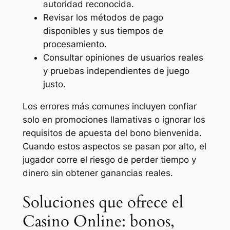
autoridad reconocida.
Revisar los métodos de pago
disponibles y sus tiempos de
procesamiento.
Consultar opiniones de usuarios reales
y pruebas independientes de juego
justo.
Los errores más comunes incluyen confiar
solo en promociones llamativas o ignorar los
requisitos de apuesta del bono bienvenida.
Cuando estos aspectos se pasan por alto, el
jugador corre el riesgo de perder tiempo y
dinero sin obtener ganancias reales.
Soluciones que ofrece el
Casino Online: bonos,