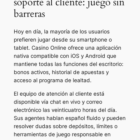
soporte al cliente: juego sin
barreras
Hoy en día, la mayoría de los usuarios
prefieren jugar desde su smartphone o
tablet. Casino Online ofrece una aplicación
nativa compatible con iOS y Android que
mantiene todas las funciones del escritorio:
bonos activos, historial de apuestas y
acceso al programa de lealtad.
El equipo de atención al cliente está
disponible vía chat en vivo y correo
electrónico las veinticuatro horas del día.
Sus agentes hablan español fluido y pueden
resolver dudas sobre depósitos, límites o
herramientas de juego responsable en