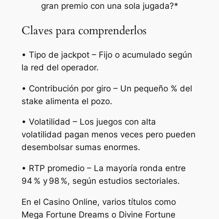
gran premio con una sola jugada?*
Claves para comprenderlos
• Tipo de jackpot – Fijo o acumulado según
la red del operador.
• Contribución por giro – Un pequeño % del
stake alimenta el pozo.
• Volatilidad – Los juegos con alta
volatilidad pagan menos veces pero pueden
desembolsar sumas enormes.
• RTP promedio – La mayoría ronda entre
94 % y 98 %, según estudios sectoriales.
En el Casino Online, varios títulos como
Mega Fortune Dreams
o
Divine Fortune