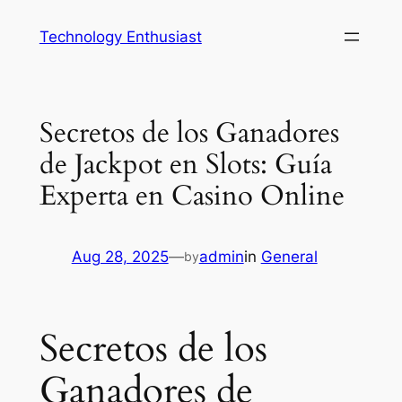
Skip
Technology Enthusiast
to
content
Secretos de los Ganadores
de Jackpot en Slots: Guía
Experta en Casino Online
Aug 28, 2025
—
admin
in
General
by
Secretos de los
Ganadores de