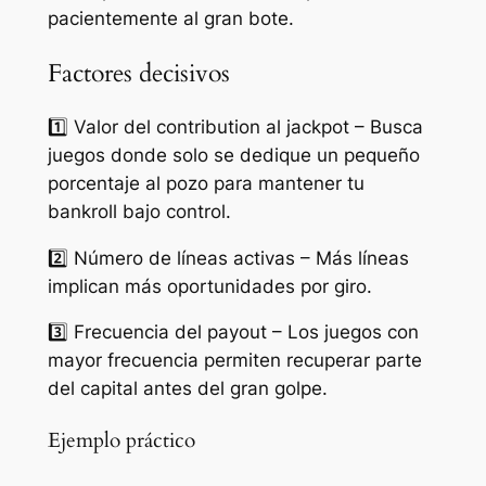
pacientemente al gran bote.
Factores decisivos
1️⃣ Valor del contribution al jackpot – Busca
juegos donde solo se dedique un pequeño
porcentaje al pozo para mantener tu
bankroll bajo control.
2️⃣ Número de líneas activas – Más líneas
implican más oportunidades por giro.
3️⃣ Frecuencia del payout – Los juegos con
mayor frecuencia permiten recuperar parte
del capital antes del gran golpe.
Ejemplo práctico