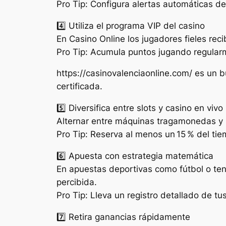
Pro Tip:
Configura alertas automáticas de
4️⃣ Utiliza el programa VIP del casino
En Casino Online los jugadores fieles re
Pro Tip:
Acumula puntos jugando regularme
https://casinovalenciaonline.com/ es un
certificada.
5️⃣ Diversifica entre slots y casino en vivo
Alternar entre máquinas tragamonedas y m
Pro Tip:
Reserva al menos un 15 % del tie
6️⃣ Apuesta con estrategia matemática
En apuestas deportivas como fútbol o teni
percibida.​
Pro Tip:
Lleva un registro detallado de tu
7️⃣ Retira ganancias rápidamente