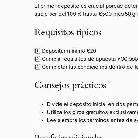
El primer depósito es crucial porque dete
suele ser del 100 % hasta €500 más 50 gi
Requisitos típicos
1️⃣ Depositar mínimo €20
2️⃣ Cumplir requisitos de apuesta ×30 so
3️⃣ Completar las condiciones dentro de l
Consejos prácticos
Divide el depósito inicial en dos par
Utiliza los giros gratuitos exclusivam
Lee siempre los términos antes de ac
Beneficios adicionales