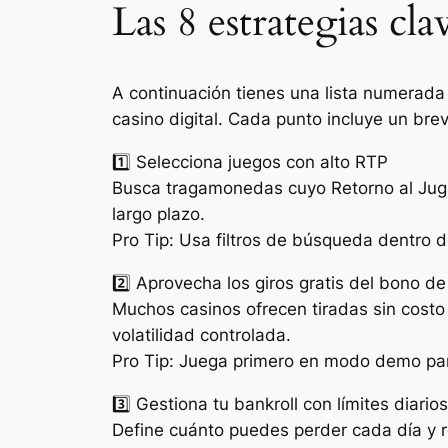
Las 8 estrategias cla
A continuación tienes una lista numerada
casino digital. Cada punto incluye un br
1️⃣ Selecciona juegos con alto RTP
Busca tragamonedas cuyo Retorno al Jugad
largo plazo.
Pro Tip:
Usa filtros de búsqueda dentro de
2️⃣ Aprovecha los giros gratis del bono d
Muchos casinos ofrecen tiradas sin costo a
volatilidad controlada.
Pro Tip:
Juega primero en modo demo para 
3️⃣ Gestiona tu bankroll con límites diarios
Define cuánto puedes perder cada día y re