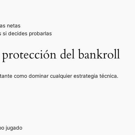
as netas
 si decides probarlas
 protección del bankroll
tante como dominar cualquier estrategia técnica.
po jugado