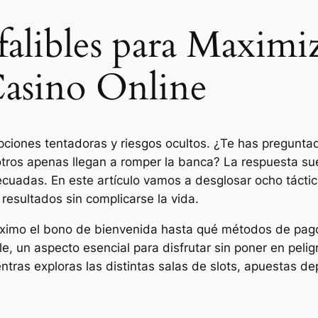
nfalibles para Maximiz
Casino Online
 opciones tentadoras y riesgos ocultos. ¿Te has pregunt
tros apenas llegan a romper la banca? La respuesta su
ecuadas. En este artículo vamos a desglosar ocho tácti
resultados sin complicarse la vida.
mo el bono de bienvenida hasta qué métodos de pago g
un aspecto esencial para disfrutar sin poner en peligro 
tras exploras las distintas salas de slots, apuestas dep