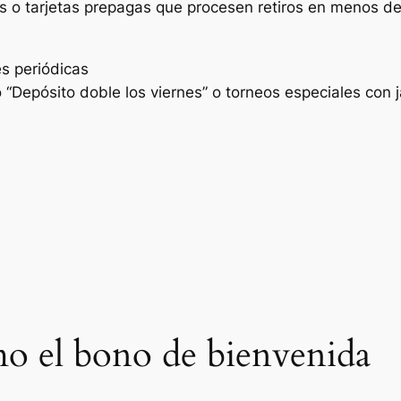
s o tarjetas prepagas que procesen retiros en menos de 2
s periódicas
“Depósito doble los viernes” o torneos especiales con j
o el bono de bienvenida