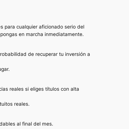
 para cualquier aficionado serio del
 lo pongas en marcha inmediatamente.
obabilidad de recuperar tu inversión a
ugar.
s reales si eliges títulos con alta
uitos reales.
dables al final del mes.