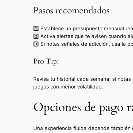
Pasos recomendados
1️⃣ Establece un presupuesto mensual rea
2️⃣ Activa alertas que te avisen cuando alc
3️⃣ Si notas señales de adicción, usa la 
Pro Tip:
Revisa tu historial cada semana; si notas
juegos con menor volatilidad.
Opciones de pago r
Una experiencia fluida depende también d