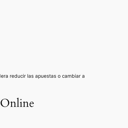
dera reducir las apuestas o cambiar a
 Online