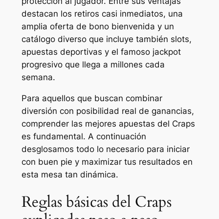
protección al jugador. Entre sus ventajas
destacan los retiros casi inmediatos, una
amplia oferta de
bono bienvenida
y un
catálogo diverso que incluye también
slots
,
apuestas deportivas
y el famoso
jackpot
progresivo
que llega a millones cada
semana.
Para aquellos que buscan combinar
diversión con posibilidad real de ganancias,
comprender las mejores apuestas del Craps
es fundamental. A continuación
desglosamos todo lo necesario para iniciar
con buen pie y maximizar tus resultados en
esta mesa tan dinámica.
Reglas básicas del Craps