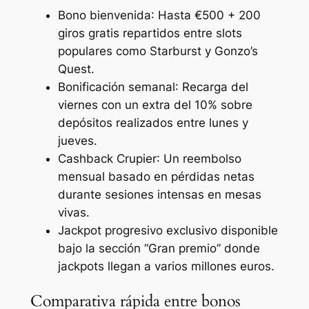
Bono bienvenida
: Hasta €500 + 200
giros gratis repartidos entre slots
populares como Starburst y Gonzo’s
Quest.
Bonificación semanal
: Recarga del
viernes con un extra del 10% sobre
depósitos realizados entre lunes y
jueves.
Cashback Crupier
: Un reembolso
mensual basado en pérdidas netas
durante sesiones intensas en mesas
vivas.
Jackpot progresivo
exclusivo disponible
bajo la sección “Gran premio” donde
jackpots llegan a varios millones euros.
Comparativa rápida entre bonos