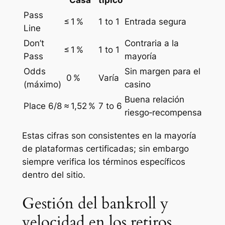
Casa
típico
Pass
≤ 1 %
1 to 1
Entrada segura
Line
Don’t
Contraria a la
≤ 1 %
1 to 1
Pass
mayoría
Odds
Sin margen para el
0 %
Varía
(máximo)
casino
Buena relación
Place 6/8
≈ 1,52 %
7 to 6
riesgo‑recompensa
Estas cifras son consistentes en la mayoría
de plataformas certificadas; sin embargo
siempre verifica los términos específicos
dentro del sitio.
Gestión del bankroll y
velocidad en los retiros