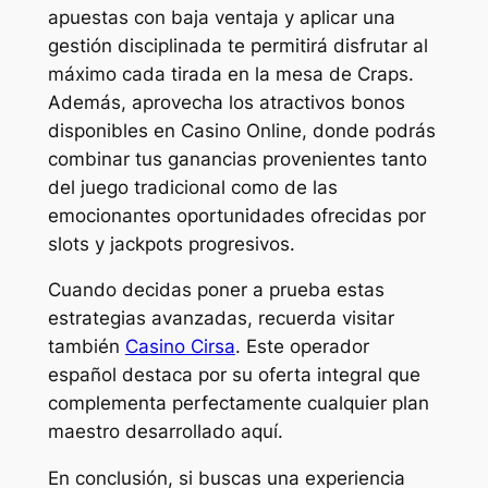
apuestas con baja ventaja y aplicar una
gestión disciplinada te permitirá disfrutar al
máximo cada tirada en la mesa de Craps.
Además, aprovecha los atractivos bonos
disponibles en
Casino Online
, donde podrás
combinar tus ganancias provenientes tanto
del juego tradicional como de las
emocionantes oportunidades ofrecidas por
slots y jackpots progresivos.
Cuando decidas poner a prueba estas
estrategias avanzadas, recuerda visitar
también
Casino Cirsa
. Este operador
español destaca por su oferta integral que
complementa perfectamente cualquier plan
maestro desarrollado aquí.
En conclusión, si buscas una experiencia