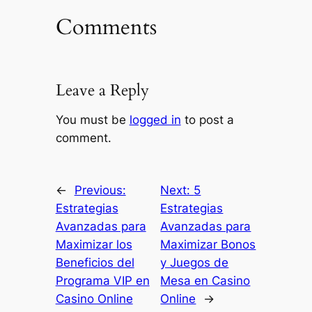
Comments
Leave a Reply
You must be
logged in
to post a
comment.
←
Previous:
Next:
5
Estrategias
Estrategias
Avanzadas para
Avanzadas para
Maximizar los
Maximizar Bonos
Beneficios del
y Juegos de
Programa VIP en
Mesa en Casino
Casino Online
Online
→