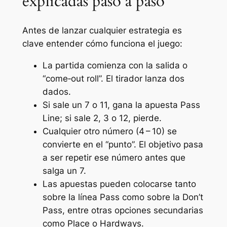
explicadas paso a paso
Antes de lanzar cualquier estrategia es
clave entender cómo funciona el juego:
La partida comienza con la salida o
“come‑out roll”. El tirador lanza dos
dados.
Si sale un 7 o 11, gana la apuesta Pass
Line; si sale 2, 3 o 12, pierde.
Cualquier otro número (4 – 10) se
convierte en el “punto”. El objetivo pasa
a ser repetir ese número antes que
salga un 7.
Las apuestas pueden colocarse tanto
sobre la línea Pass como sobre la Don’t
Pass, entre otras opciones secundarias
como Place o Hardways.